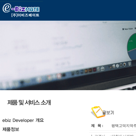
제 목 :
평택고덕지역